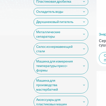
Пластиковая дробилка
Охладитель воды
Двухшнековый питатель
Металлические
Эне
сепараторы
Сер
суш
Силос из нержавеющей
стали
Машина для измерения
температуры пресс-
формы
Машина для
производства
мастербатчей
Аксессуары для
пластиковых машин