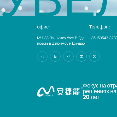
офис:
Телефон:
№ 1188 Ланьчжоу Уэст Р. Где
+86 1505421823
поесть в Цзяочжоу и Циндао
Фокус на от
решениях на
20 лет