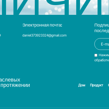
Электронная почта:
Подпиш
послед
9
daniel373923324@gmail.com
Нажим
обработк
раслевых
 протяжении
Дом
Продукт