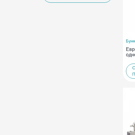
Бунк
Евр
одн