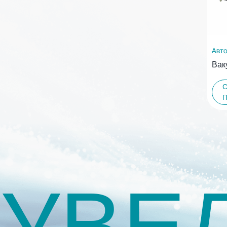
Авто
Вак
УВЕ