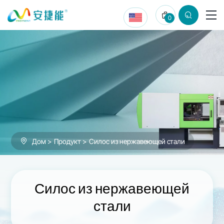
Силос
0
из
нержавеющей
стали
Дом
Продукт
Силос из нержавеющей стали
Силос из нержавеющей
стали