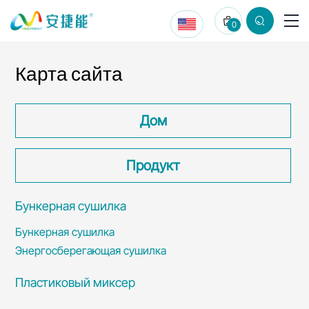
Qingdao
0
Zhongbangling
Electric
Карта сайта
Appliance
Co.,
Дом
Ltd.
Продукт
Бункерная сушилка
Бункерная сушилка
Энергосберегающая сушилка
Пластиковый миксер