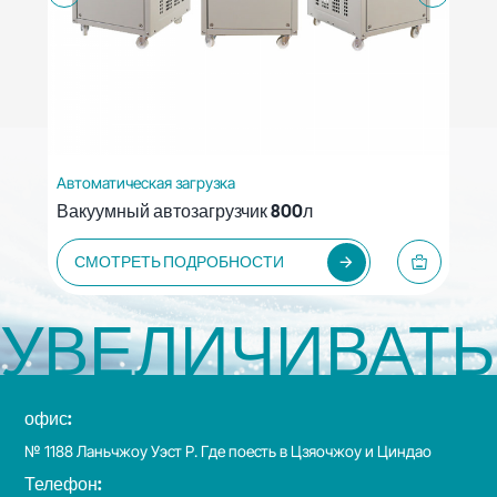
Автоматическая загрузка
Авт
Вакуумный автозагрузчик 800л
Ва
СМОТРЕТЬ ПОДРОБНОСТИ
УВЕЛИЧИВАТЬ
офис:
№ 1188 Ланьчжоу Уэст Р. Где поесть в Цзяочжоу и Циндао
Телефон: