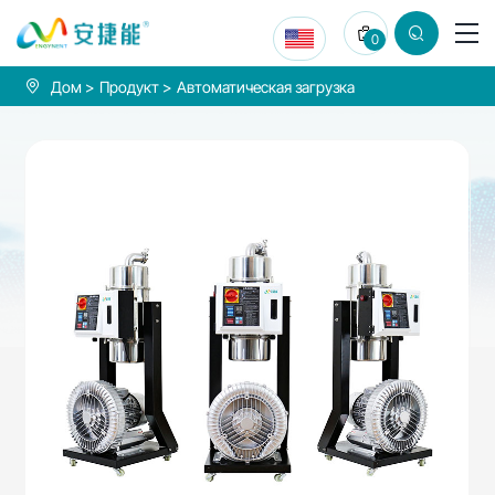
Вакуумный
0
автозагрузчик
900л
Дом
Продукт
Автоматическая загрузка